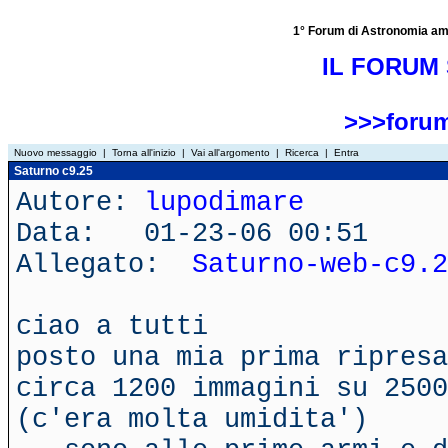
1° Forum di Astronomia amator
IL FORUM 
>>>forum
Nuovo messaggio
|
Torna all'inizio
|
Vai all'argomento
|
Ricerca
|
Entra
Saturno c9.25
Autore:
lupodimare
Data: 01-23-06 00:51
Allegato:
Saturno-web-c9.2
ciao a tutti
posto una mia prima ripresa
circa 1200 immagini su 2500
(c'era molta umidita')